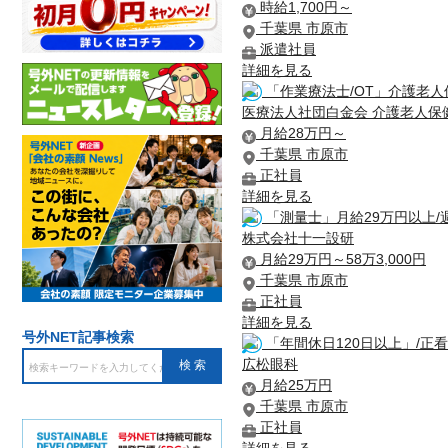
時給1,700円～
千葉県 市原市
派遣社員
詳細を見る
「作業療法士/OT」介護老人
医療法人社団白金会 介護老人保
月給28万円～
千葉県 市原市
正社員
詳細を見る
「測量士」月給29万円以上/
株式会社十一設研
月給29万円～58万3,000円
千葉県 市原市
正社員
詳細を見る
号外NET記事検索
「年間休日120日以上」/正看
広松眼科
月給25万円
千葉県 市原市
正社員
詳細を見る