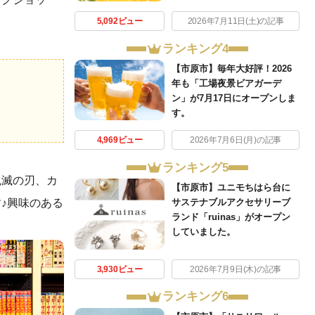
5,092ビュー
2026年7月11日(土)の記事
ランキング4
【市原市】毎年大好評！2026
年も「工場夜景ビアガーデ
ン」が7月17日にオープンしま
す。
4,969ビュー
2026年7月6日(月)の記事
ランキング5
鬼滅の刃、カ
【市原市】ユニモちはら台に
♪興味のある
サステナブルアクセサリーブ
ランド「ruinas」がオープン
していました。
3,930ビュー
2026年7月9日(木)の記事
ランキング6