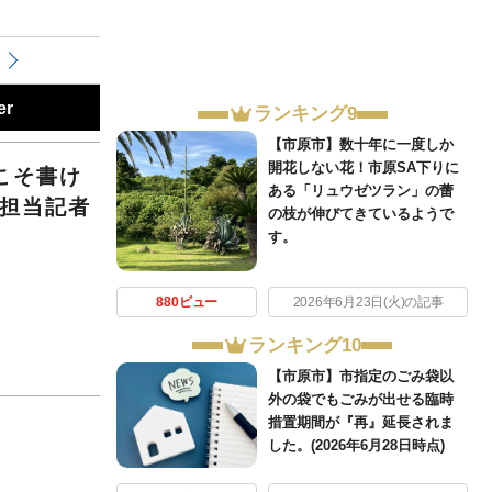
er
ランキング9
【市原市】数十年に一度しか
開花しない花！市原SA下りに
こそ書け
ある「リュウゼツラン」の蕾
域担当記者
の枝が伸びてきているようで
す。
880ビュー
2026年6月23日(火)の記事
ランキング10
【市原市】市指定のごみ袋以
外の袋でもごみが出せる臨時
措置期間が『再』延長されま
した。(2026年6月28日時点)