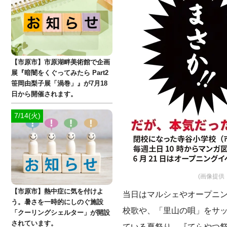
【市原市】市原湖畔美術館で企画
展『暗闇をくぐってみたら Part2
笹岡由梨子展「渦巻」』が7月18
日から開催されます。
7/14(火)
(画像提供
【市原市】熱中症に気を付けよ
当日はマルシェやオープニ
う。暑さを一時的にしのぐ施設
校歌や、「里山の唄」をサッ
「クーリングシェルター」が開設
されています。
ている夏祭り、『てらやつ