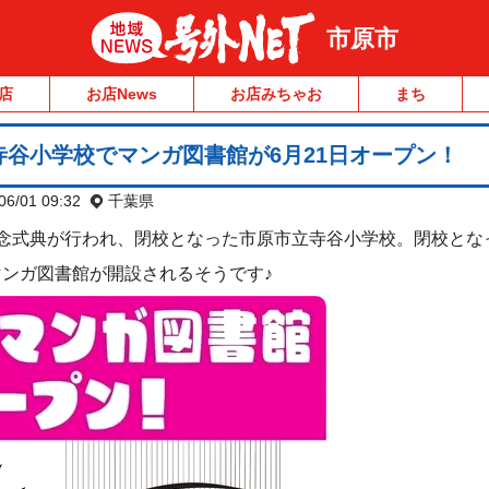
市原市
店
お店News
お店みちゃお
まち
谷小学校でマンガ図書館が6月21日オープン！
06/01 09:32
千葉県
閉校記念式典が行われ、閉校となった市原市立寺谷小学校。閉校と
ンガ図書館が開設されるそうです♪