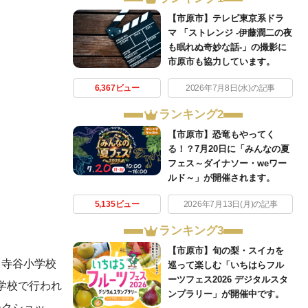
【市原市】テレビ東京系ドラ
マ 「ストレンジ -伊藤潤二の夜
も眠れぬ奇妙な話-」の撮影に
市原市も協力しています。
6,367ビュー
2026年7月8日(水)の記事
ランキング2
【市原市】恐竜もやってく
る！？7月20日に「みんなの夏
フェス～ダイナソー・weワー
ルド～」が開催されます。
5,135ビュー
2026年7月13日(月)の記事
ランキング3
【市原市】旬の梨・スイカを
、寺谷小学校
巡って楽しむ「いちはらフル
ーツフェス2026 デジタルスタ
学校で行われ
ンプラリー」が開催中です。
ークショッ