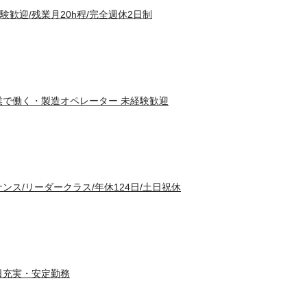
歓迎/残業月20h程/完全週休2日制
業で働く・製造オペレーター 未経験歓迎
ンス/リーダークラス/年休124日/土日祝休
日充実・安定勤務