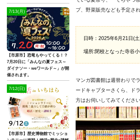
プ、野菜販売なども予定さ
7/13(月)
日時：2025年6月21日(土) 1
場所:閉校となった寺谷
【市原市】恐竜もやってくる！？
7月20日に「みんなの夏フェス～
ダイナソー・weワールド～」が開
催されます。
マンガ図書館は週替わりで
7/12(日)
ードキャプターさくら、ドラ
方はお伺いしてみてくださ
【市原市】歴史博物館でミッショ