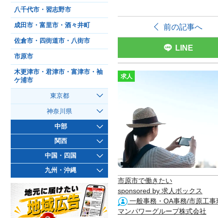
八千代市・習志野市
成田市・富里市・酒々井町
前の記事へ
佐倉市・四街道市・八街市
LINE
市原市
木更津市・君津市・富津市・袖
求人
ケ浦市
東京都
神奈川県
中部
関西
中国・四国
九州・沖縄
市原市で働きたい
sponsored by 求人ボックス
一般事務・OA事務/市原工
マンパワーグループ株式会社