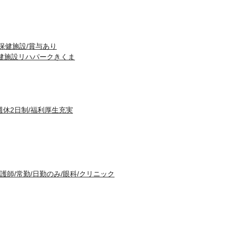
保健施設/賞与あり
健施設リハパークきくま
週休2日制/福利厚生充実
護師/常勤/日勤のみ/眼科/クリニック