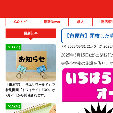
GOトピ
最新News
求人
開店/閉
最新記事
【市原市】閉校した寺
2025/05/31 21:40
2025/
7/16(木)
2025年3月15日(土)に
寺谷小学校の施設を借り、マ
【市原市】「サユリワールド」で
特別開園『トワイライトZOO』が
7月25日から開催されます。
7/15(水)