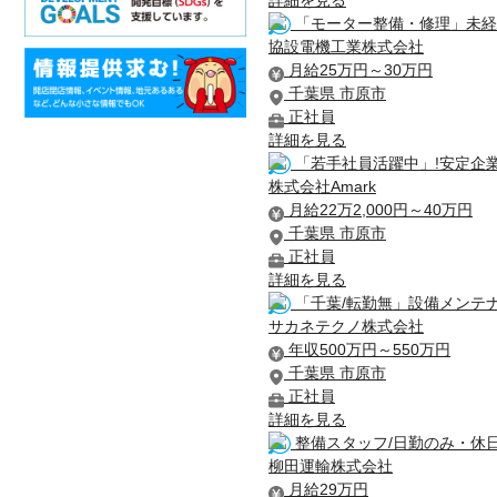
「モーター整備・修理」未経験
協設電機工業株式会社
月給25万円～30万円
千葉県 市原市
正社員
詳細を見る
「若手社員活躍中」!安定企
株式会社Amark
月給22万2,000円～40万円
千葉県 市原市
正社員
詳細を見る
「千葉/転勤無」設備メンテナ
サカネテクノ株式会社
年収500万円～550万円
千葉県 市原市
正社員
詳細を見る
整備スタッフ/日勤のみ・休
柳田運輸株式会社
月給29万円