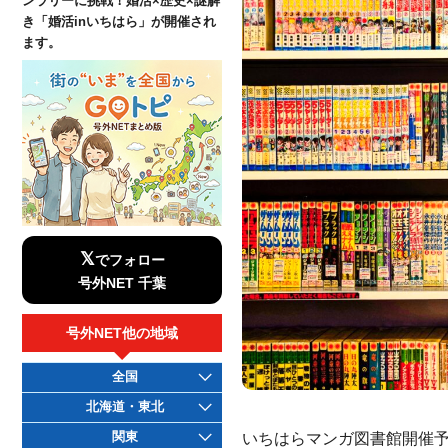
ンラリーに挑戦！婚活×歴史×謎解
き「婚活inいちはら」が開催され
ます。
𝕏
でフォロー
号外NET 千葉
号外NET他の地域
全国
北海道・東北
いちはらマンガ図書館開催予
関東