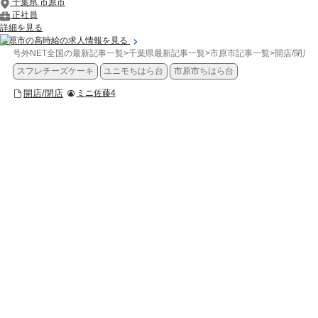
千葉県 市原市
正社員
詳細を見る
市原市の高時給の求人情報を見る
号外NET全国の最新記事一覧
>
千葉県最新記事一覧
>
市原市記事一覧
>
開店/閉店
>
スフレチーズケーキ
ユニモちはら台
市原市ちはら台
開店/閉店
ミニ佐藤4