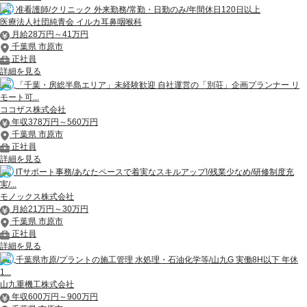
准看護師/クリニック 外来勤務/常勤・日勤のみ/年間休日120日以上
医療法人社団純青会 イルカ耳鼻咽喉科
月給28万円～41万円
千葉県 市原市
正社員
詳細を見る
「千葉・房総半島エリア」未経験歓迎 自社運営の「別荘」企画プランナー リ
モート可...
ココザス株式会社
年収378万円～560万円
千葉県 市原市
正社員
詳細を見る
ITサポート事務/あなたペースで着実なスキルアップ!/残業少なめ/研修制度充
実/...
モノックス株式会社
月給21万円～30万円
千葉県 市原市
正社員
詳細を見る
千葉県市原/プラントの施工管理 水処理・石油化学等/山九G 実働8H以下 年休
1...
山九重機工株式会社
年収600万円～900万円