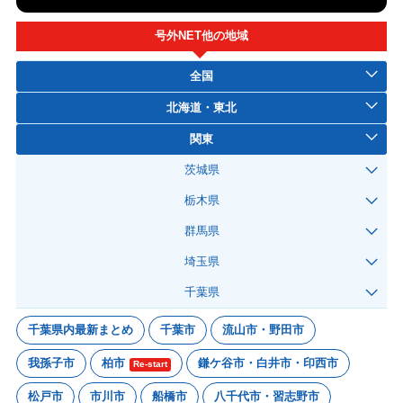
号外NET他の地域
全国
北海道・東北
関東
茨城県
栃木県
群馬県
埼玉県
千葉県
千葉県内最新まとめ
千葉市
流山市・野田市
我孫子市
柏市
鎌ケ谷市・白井市・印西市
Re-start
松戸市
市川市
船橋市
八千代市・習志野市