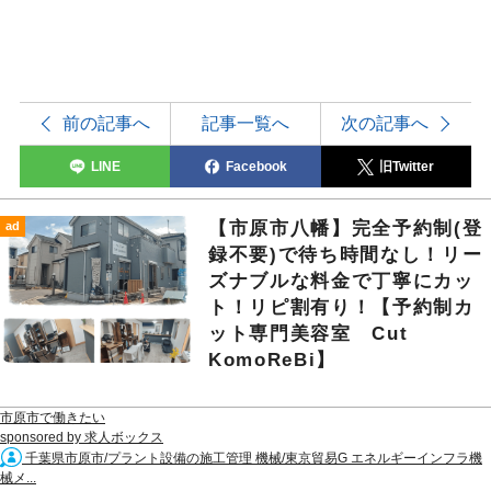
前の記事へ
記事一覧へ
次の記事へ
LINE
Facebook
旧Twitter
【市原市八幡】完全予約制(登
ad
録不要)で待ち時間なし！リー
ズナブルな料金で丁寧にカッ
ト！リピ割有り！【予約制カ
ット専門美容室 Cut
KomoReBi】
市原市で働きたい
sponsored by 求人ボックス
千葉県市原市/プラント設備の施工管理 機械/東京貿易G エネルギーインフラ機
械メ...