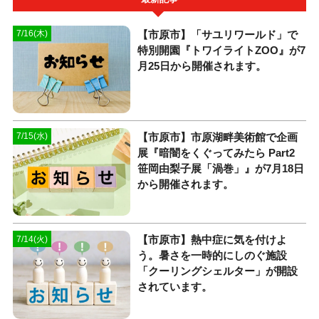
【市原市】「サユリワールド」で
7/16(木)
特別開園『トワイライトZOO』が7
月25日から開催されます。
【市原市】市原湖畔美術館で企画
7/15(水)
展『暗闇をくぐってみたら Part2
笹岡由梨子展「渦巻」』が7月18日
から開催されます。
【市原市】熱中症に気を付けよ
7/14(火)
う。暑さを一時的にしのぐ施設
「クーリングシェルター」が開設
されています。