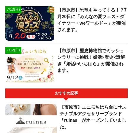
【市原市】恐竜もやってくる！？7
7/13(月)
月20日に「みんなの夏フェス～ダ
イナソー・weワールド～」が開催
されます。
【市原市】歴史博物館でミッショ
7/12(日)
ンラリーに挑戦！婚活×歴史×謎解
き「婚活inいちはら」が開催され
ます。
おすすめ記事
【市原市】ユニモちはら台にサス
テナブルアクセサリーブランド
「ruinas」がオープンしていまし
た。