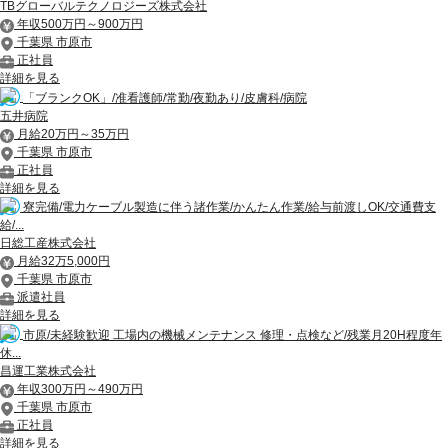
TBグローバルテクノロジーズ株式会社
年収500万円～900万円
千葉県 市原市
正社員
詳細を見る
「ブランクOK」/准看護師/常勤/夜勤あり/皮膚科/病院
五井病院
月給20万円～35万円
千葉県 市原市
正社員
詳細を見る
寮完備/電力ケーブル製造に伴う諸作業/かんたん作業/給与前渡しOK/交通費支
給/...
日総工産株式会社
月給32万5,000円
千葉県 市原市
派遣社員
詳細を見る
市原/未経験歓迎 工場内の機械メンテナンス 修理・点検など/残業月20H程度年
休...
昌運工業株式会社
年収300万円～490万円
千葉県 市原市
正社員
詳細を見る