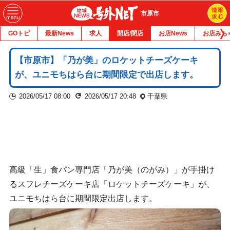
市原市
GOトピ
最新News
求人
開店/閉店
お店News
お店みち
【市原市】「乃が美」のロケットチーズケーキ
が、ユニモちはら台に期間限定で出店します。
2026/05/17 08:00
2026/05/17 20:48
千葉県
高級「生」食パン専門店「乃が美（のがみ）」が手掛け
るスフレチーズケーキ店「ロケットチーズケーキ」が、
ユニモちはら台に期間限定出店します。