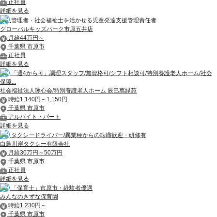
正社員
詳細を見る
管理者・社会福祉士を活かせる児童発達支援管理責任者
グローバルキッズパーク市原五井店
月給44万円～
千葉県 市原市
正社員
詳細を見る
「週4から可」調理スタッフ/無資格可/シフト相談可/特別養護老人ホーム/社会
保障...
社会福祉法人琢心会/特別養護老人ホーム 辰巳萬緑苑
時給1,140円～1,150円
千葉県 市原市
アルバイト・パート
詳細を見る
タクシードライバー/異業種からの転職歓迎・研修有
白鳥川岸タクシー有限会社
月給30万円～50万円
千葉県 市原市
正社員
詳細を見る
「保育士」市原市・経験者優遇
みんなのきずな保育園
時給1,230円～
千葉県 市原市