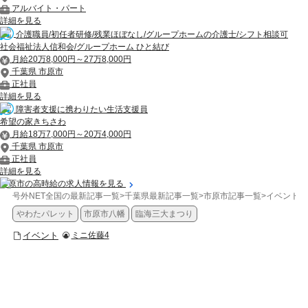
アルバイト・パート
詳細を見る
介護職員/初任者研修/残業ほぼなし/グループホームの介護士/シフト相談可
社会福祉法人信和会/グループホーム ひと結び
月給20万8,000円～27万8,000円
千葉県 市原市
正社員
詳細を見る
障害者支援に携わりたい生活支援員
希望の家きちさわ
月給18万7,000円～20万4,000円
千葉県 市原市
正社員
詳細を見る
市原市の高時給の求人情報を見る
号外NET全国の最新記事一覧
>
千葉県最新記事一覧
>
市原市記事一覧
>
イベント
>
やわたパレット
市原市八幡
臨海三大まつり
イベント
ミニ佐藤4