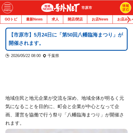
市原市
GOトピ
最新News
求人
開店/閉店
お店News
お店みち
【市原市】5月24日に「第50回八幡臨海まつり」が
開催されます。
2026/05/22 08:00
千葉県
地域住民と地元企業が交流を深め、地域全体が明るく元
気になることを目的に、町会と企業が中心となって企
画、運営を協働で行う祭り「八幡臨海まつり」が開催さ
れます。