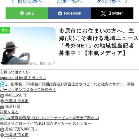
前の記事へ
記事一覧へ
次の記事へ
LINE
Facebook
旧Twitter
市原市にお住まいの方へ。主
求人
婦(夫)こそ書ける地域ニュー
「号外NET」の地域担当記者
募集中！【本氣メディア】
市原市で働きたい
sponsored by 求人ボックス
一般事務・OA事務/8月開始長期お弁当注文やコピーなど社内のサポート事務
パーソルテンプスタッフ株式会社
時給1,550円
千葉県 市原市
派遣社員
詳細を見る
介護職員/残業ほぼなし/デイサービスの介護士/日勤のみ
株式会社スローライフ/あけぼの デイサービスセンター
月給17万6,000円～
千葉県 市原市