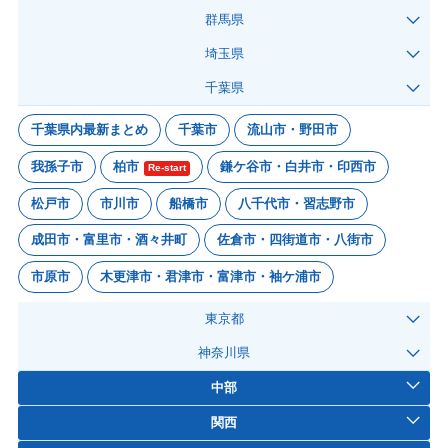
群馬県
埼玉県
千葉県
千葉県内最新まとめ
千葉市
流山市・野田市
我孫子市
柏市
鎌ケ谷市・白井市・印西市
Re-start
松戸市
市川市
船橋市
八千代市・習志野市
成田市・富里市・酒々井町
佐倉市・四街道市・八街市
市原市
木更津市・君津市・富津市・袖ケ浦市
東京都
神奈川県
中部
関西