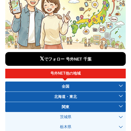
𝕏
でフォロー 号外NET 千葉
号外NET他の地域
全国
北海道・東北
関東
茨城県
栃木県