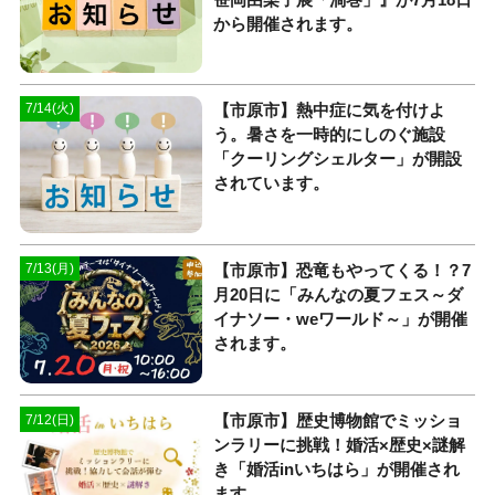
から開催されます。
【市原市】熱中症に気を付けよ
7/14(火)
う。暑さを一時的にしのぐ施設
「クーリングシェルター」が開設
されています。
【市原市】恐竜もやってくる！？7
7/13(月)
月20日に「みんなの夏フェス～ダ
イナソー・weワールド～」が開催
されます。
【市原市】歴史博物館でミッショ
7/12(日)
ンラリーに挑戦！婚活×歴史×謎解
き「婚活inいちはら」が開催され
ます。