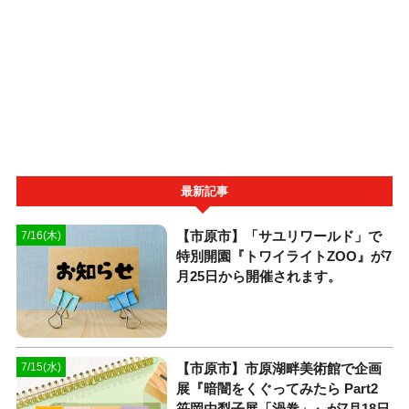
最新記事
【市原市】「サユリワールド」で
7/16(木)
特別開園『トワイライトZOO』が7
月25日から開催されます。
【市原市】市原湖畔美術館で企画
7/15(水)
展『暗闇をくぐってみたら Part2
笹岡由梨子展「渦巻」』が7月18日