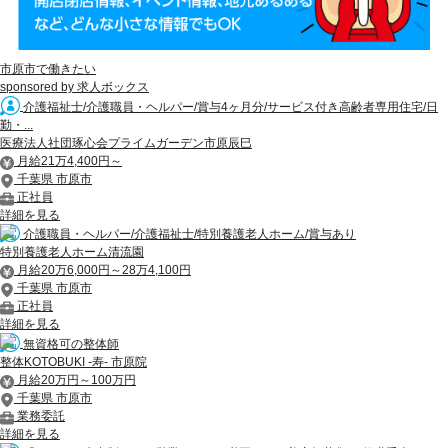
市原市で働きたい
sponsored by 求人ボックス
介護福祉士/介護職員・ヘルパー/賞与4ヶ月分/サービス付き高齢者専用住宅/日
勤・...
医療法人社団琢心会プライムガーデン市原辰巳
月給21万4,400円～
千葉県 市原市
正社員
詳細を見る
介護職員・ヘルパー/介護福祉士/特別養護老人ホーム/賞与あり
特別養護老人ホーム清流園
月給20万6,000円～28万4,100円
千葉県 市原市
正社員
詳細を見る
無資格可の整体師
整体KOTOBUKI -寿- 市原院
月給20万円～100万円
千葉県 市原市
業務委託
詳細を見る