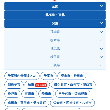
全国
北海道・東北
関東
茨城県
栃木県
群馬県
埼玉県
千葉県
千葉県内最新まとめ
千葉市
流山市・野田市
我孫子市
柏市
鎌ケ谷市・白井市・印西市
Re-start
松戸市
市川市
船橋市
八千代市・習志野市
成田市・富里市・酒々井町
佐倉市・四街道市・八街市