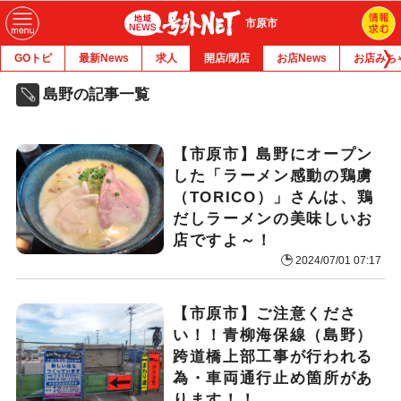
市原市
GOトピ
最新News
求人
開店/閉店
お店News
お店みち
島野の記事一覧
【市原市】島野にオープン
した「ラーメン感動の鶏虜
（TORICO）」さんは、鶏
だしラーメンの美味しいお
店ですよ～！
2024/07/01 07:17
【市原市】ご注意くださ
い！！青柳海保線（島野）
跨道橋上部工事が行われる
為・車両通行止め箇所があ
ります！！