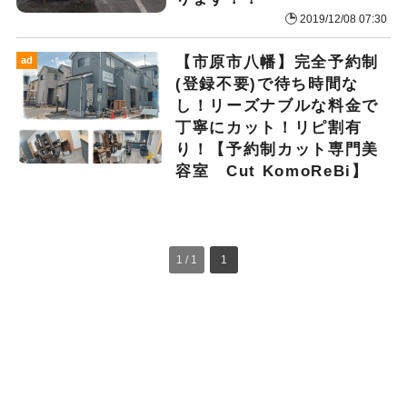
2019/12/08 07:30
【市原市八幡】完全予約制
ad
(登録不要)で待ち時間な
し！リーズナブルな料金で
丁寧にカット！リピ割有
り！【予約制カット専門美
容室 Cut KomoReBi】
1 / 1
1