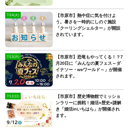
【市原市】熱中症に気を付けよ
7/14(火)
う。暑さを一時的にしのぐ施設
「クーリングシェルター」が開設
されています。
【市原市】恐竜もやってくる！？7
7/13(月)
月20日に「みんなの夏フェス～ダ
イナソー・weワールド～」が開催
されます。
【市原市】歴史博物館でミッショ
7/12(日)
ンラリーに挑戦！婚活×歴史×謎解
き「婚活inいちはら」が開催され
ます。