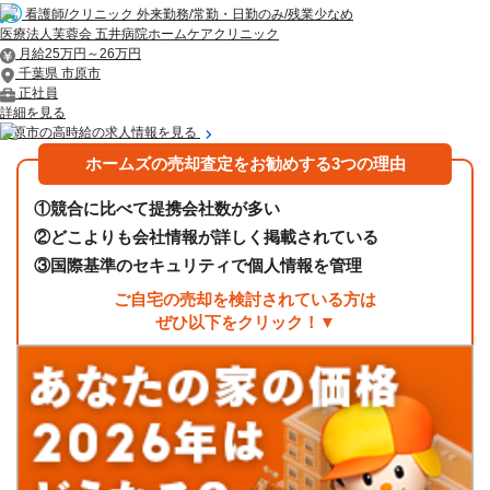
看護師/クリニック 外来勤務/常勤・日勤のみ/残業少なめ
医療法人芙蓉会 五井病院ホームケアクリニック
月給25万円～26万円
千葉県 市原市
正社員
詳細を見る
市原市の高時給の求人情報を見る
ホームズの売却査定をお勧めする3つの理由
①
競合に比べて提携会社数が多い
②
どこよりも会社情報が詳しく掲載されている
③
国際基準のセキュリティで個人情報を管理
ご自宅の売却を検討されている方は
ぜひ以下をクリック！▼