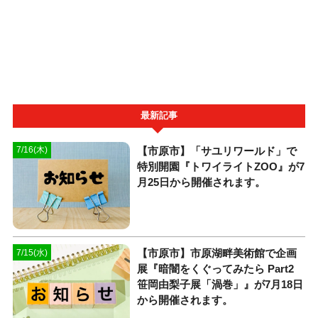
最新記事
【市原市】「サユリワールド」で
7/16(木)
特別開園『トワイライトZOO』が7
月25日から開催されます。
【市原市】市原湖畔美術館で企画
7/15(水)
展『暗闇をくぐってみたら Part2
笹岡由梨子展「渦巻」』が7月18日
から開催されます。