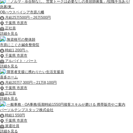
「ノルマ・歩合制なし、営業トークは必要なしの美容師募集」/役職手当あり/
急募/東...
QBハウスベイシア市原八幡
月給25万500円～26万500円
千葉県 市原市
正社員
詳細を見る
無資格可の整体師
市原にこぐさ鍼灸整骨院
時給1,200円～
千葉県 市原市
アルバイト・パート
詳細を見る
障害者支援に携わりたい生活支援員
喜多ホーム
月給20万7,300円～21万8,100円
千葉県 市原市
正社員
詳細を見る
一般事務・OA事務/長期時給1550円接客スキルが磨ける 携帯販売やご案内
パーソルテンプスタッフ株式会社
時給1,550円
千葉県 市原市
派遣社員
詳細を見る