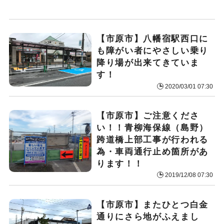
【市原市】八幡宿駅西口に
も障がい者にやさしい乗り
降り場が出来てきていま
す！
2020/03/01 07:30
【市原市】ご注意くださ
い！！青柳海保線（島野）
跨道橋上部工事が行われる
為・車両通行止め箇所があ
ります！！
2019/12/08 07:30
【市原市】またひとつ白金
通りにさら地がふえまし