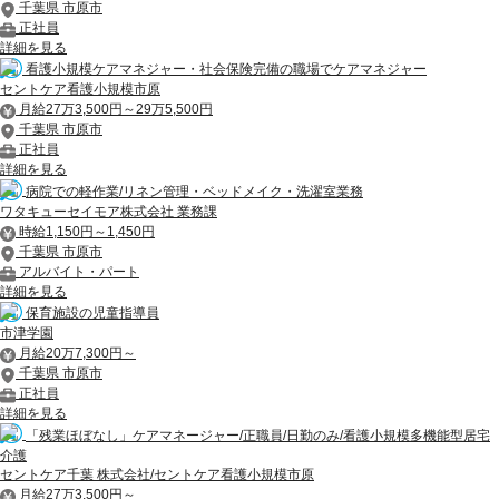
千葉県 市原市
正社員
詳細を見る
看護小規模ケアマネジャー・社会保険完備の職場でケアマネジャー
セントケア看護小規模市原
月給27万3,500円～29万5,500円
千葉県 市原市
正社員
詳細を見る
病院での軽作業/リネン管理・ベッドメイク・洗濯室業務
ワタキューセイモア株式会社 業務課
時給1,150円～1,450円
千葉県 市原市
アルバイト・パート
詳細を見る
保育施設の児童指導員
市津学園
月給20万7,300円～
千葉県 市原市
正社員
詳細を見る
「残業ほぼなし」ケアマネージャー/正職員/日勤のみ/看護小規模多機能型居宅
介護
セントケア千葉 株式会社/セントケア看護小規模市原
月給27万3,500円～