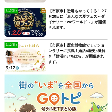
【市原市】恐竜もやってくる！？7
7/13(月)
月20日に「みんなの夏フェス～ダ
イナソー・weワールド～」が開催
されます。
【市原市】歴史博物館でミッショ
7/12(日)
ンラリーに挑戦！婚活×歴史×謎解
き「婚活inいちはら」が開催され
ます。