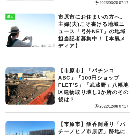
2023/03/20 07:17
市原市にお住まいの方へ。
求人
主婦(夫)こそ書ける地域ニ
ュース「号外NET」の地域
担当記者募集中！【本氣メ
ディア】
【市原市】「パチンコ
ABC」「100円ショップ
FLET’S」「武蔵野」八幡地
区建物取り壊し3か所のその
後は？
2022/12/08 07:17
【市原市】飯香岡通り「パ
チーノヒノ市原店」跡地に