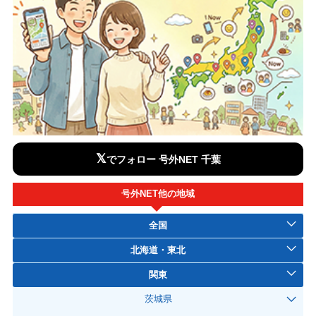
𝕏
でフォロー 号外NET 千葉
号外NET他の地域
全国
北海道・東北
関東
茨城県