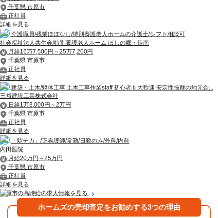
千葉県 市原市
正社員
詳細を見る
介護職員/残業ほぼなし/特別養護老人ホームの介護士/シフト相談可
社会福祉法人共生会/特別養護老人ホーム ほしの郷・長南
月給16万7,500円～25万7,200円
千葉県 市原市
正社員
詳細を見る
建築・土木/躯体工事 土木工事作業staff 初心者も大歓迎 安定性抜群の地元企...
三裕建設工業株式会社
日給1万3,000円～2万円
千葉県 市原市
正社員
詳細を見る
「駅チカ」/正看護師/常勤/日勤のみ/外科/内科
内田医院
月給20万円～25万円
千葉県 市原市
正社員
詳細を見る
市原市の高時給の求人情報を見る
ホームズの売却査定をお勧めする3つの理由