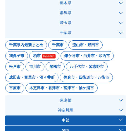
栃木県
群馬県
埼玉県
千葉県
千葉県内最新まとめ
千葉市
流山市・野田市
我孫子市
柏市
鎌ケ谷市・白井市・印西市
Re-start
松戸市
市川市
船橋市
八千代市・習志野市
成田市・富里市・酒々井町
佐倉市・四街道市・八街市
市原市
木更津市・君津市・富津市・袖ケ浦市
東京都
神奈川県
中部
関西