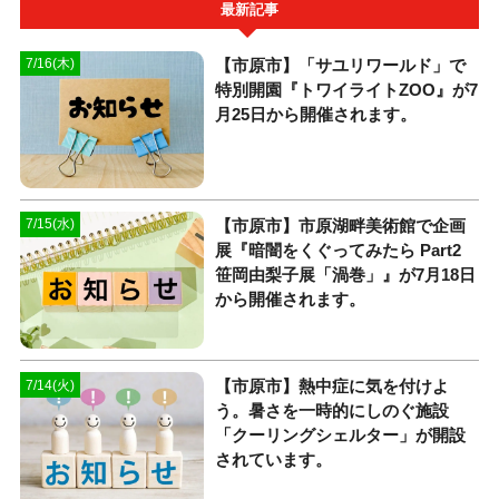
最新記事
【市原市】「サユリワールド」で
7/16(木)
特別開園『トワイライトZOO』が7
月25日から開催されます。
【市原市】市原湖畔美術館で企画
7/15(水)
展『暗闇をくぐってみたら Part2
笹岡由梨子展「渦巻」』が7月18日
から開催されます。
【市原市】熱中症に気を付けよ
7/14(火)
う。暑さを一時的にしのぐ施設
「クーリングシェルター」が開設
されています。