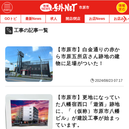
市原市
GOトピ
最新News
求人
開店/閉店
お店News
お店みち
工事の記事一覧
【市原市】白金通りの赤か
ら市原五所店さん跡地の建
物に足場がついた！
2024/08/23 07:17
【市原市】更地になってい
た八幡宿西口「遊酒」跡地
に、「（仮称）市原市八幡
ビル」が建設工事が始まっ
ています。