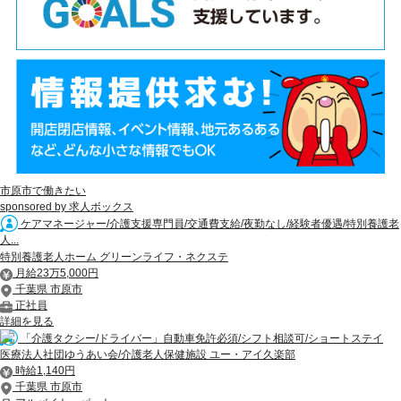
市原市で働きたい
sponsored by 求人ボックス
ケアマネージャー/介護支援専門員/交通費支給/夜勤なし/経験者優遇/特別養護老
人...
特別養護老人ホーム グリーンライフ・ネクステ
月給23万5,000円
千葉県 市原市
正社員
詳細を見る
「介護タクシー/ドライバー」自動車免許必須/シフト相談可/ショートステイ
医療法人社団ゆうあい会/介護老人保健施設 ユー・アイ久楽部
時給1,140円
千葉県 市原市