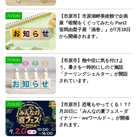
【市原市】市原湖畔美術館で企画
7/15(水)
展『暗闇をくぐってみたら Part2
笹岡由梨子展「渦巻」』が7月18日
から開催されます。
【市原市】熱中症に気を付けよ
7/14(火)
う。暑さを一時的にしのぐ施設
「クーリングシェルター」が開設
されています。
【市原市】恐竜もやってくる！？7
7/13(月)
月20日に「みんなの夏フェス～ダ
イナソー・weワールド～」が開催
されます。