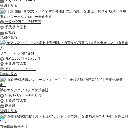
アルバイト・パート
詳細を見る
千葉/面接1回/火力・バイオマス発電所の設備施工管理 土日祝休み 残業20h 東...
東京パワーテクノロジー株式会社
年収442万円～766万円
千葉県 市原市
正社員
詳細を見る
ケアマネージャー/介護支援専門員/交通費支給/夜勤なし/担当者オススメ/有料老
人...
サニーライフおゆみ野
時給1,500円～1,700円
千葉県 市原市
アルバイト・パート
詳細を見る
市原/分析機器のフィールドエンジニア・未経験歓迎/残業10h/土日祝休/転勤・
出...
誠心エンジニアリング株式会社
年収350万円～480万円
千葉県 市原市
正社員
詳細を見る
職種未経験歓迎/千葉・市原/プラント工事の施工管理 残業平均10時間/お弁当無
料...
五光建設株式会社