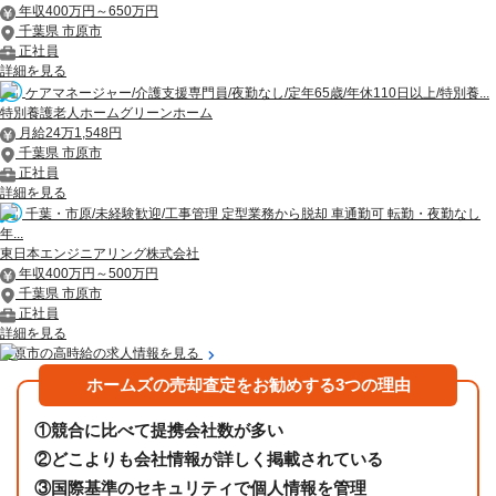
年収400万円～650万円
千葉県 市原市
正社員
詳細を見る
ケアマネージャー/介護支援専門員/夜勤なし/定年65歳/年休110日以上/特別養...
特別養護老人ホームグリーンホーム
月給24万1,548円
千葉県 市原市
正社員
詳細を見る
千葉・市原/未経験歓迎/工事管理 定型業務から脱却 車通勤可 転勤・夜勤なし
年...
東日本エンジニアリング株式会社
年収400万円～500万円
千葉県 市原市
正社員
詳細を見る
市原市の高時給の求人情報を見る
ホームズの売却査定をお勧めする3つの理由
①
競合に比べて提携会社数が多い
②
どこよりも会社情報が詳しく掲載されている
③
国際基準のセキュリティで個人情報を管理