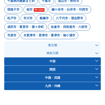
千葉県内最新まとめ
千葉市
流山市・野田市
我孫子市
柏市
鎌ケ谷市・白井市・印西市
Re-start
松戸市
市川市
船橋市
八千代市・習志野市
成田市・富里市・酒々井町
佐倉市・四街道市・八街市
市原市
木更津市・君津市・富津市・袖ケ浦市
東京都
神奈川県
中部
関西
中国・四国
九州・沖縄