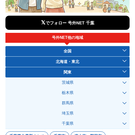
𝕏
でフォロー 号外NET 千葉
号外NET他の地域
全国
北海道・東北
関東
茨城県
栃木県
群馬県
埼玉県
千葉県