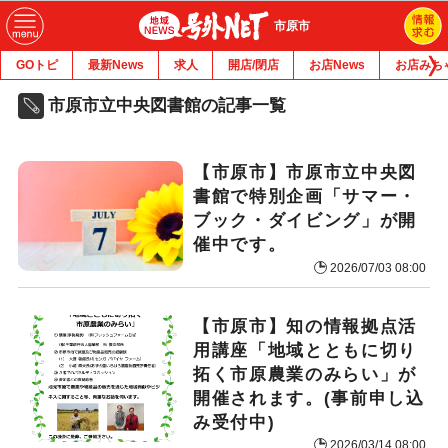
市原市
GOトピ
最新News
求人
開店/閉店
お店News
お店みち
市原市立中央図書館の記事一覧
【市原市】市原市立中央図
書館で特別企画「サマー・
ブック・ダイビング」が開
催中です。
2026/07/03 08:00
【市原市】知の情報拠点活
用講座「地域とともに切り
拓く市原農業のみらい」が
開催されます。(事前申し込
み受付中)
2026/03/14 08:00