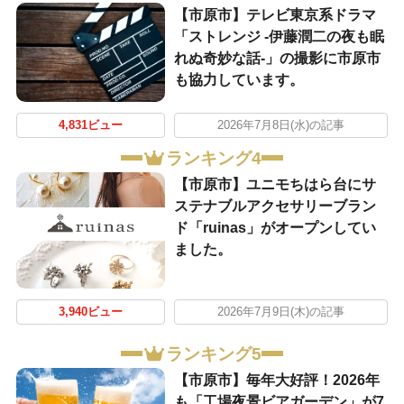
【市原市】テレビ東京系ドラマ
「ストレンジ -伊藤潤二の夜も眠
れぬ奇妙な話-」の撮影に市原市
も協力しています。
4,831ビュー
2026年7月8日(水)の記事
ランキング4
【市原市】ユニモちはら台にサ
ステナブルアクセサリーブラン
ド「ruinas」がオープンしてい
ました。
3,940ビュー
2026年7月9日(木)の記事
ランキング5
【市原市】毎年大好評！2026年
も「工場夜景ビアガーデン」が7