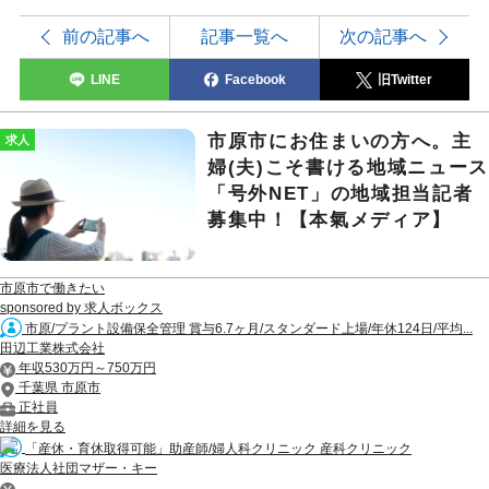
前の記事へ
記事一覧へ
次の記事へ
LINE
Facebook
旧Twitter
市原市にお住まいの方へ。主
求人
婦(夫)こそ書ける地域ニュー
「号外NET」の地域担当記者
募集中！【本氣メディア】
市原市で働きたい
sponsored by 求人ボックス
市原/プラント設備保全管理 賞与6.7ヶ月/スタンダード上場/年休124日/平均...
田辺工業株式会社
年収530万円～750万円
千葉県 市原市
正社員
詳細を見る
「産休・育休取得可能」助産師/婦人科クリニック 産科クリニック
医療法人社団マザー・キー