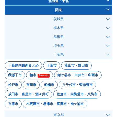
北海道・東北
関東
茨城県
栃木県
群馬県
埼玉県
千葉県
千葉県内最新まとめ
千葉市
流山市・野田市
我孫子市
柏市
鎌ケ谷市・白井市・印西市
Re-start
松戸市
市川市
船橋市
八千代市・習志野市
成田市・富里市・酒々井町
佐倉市・四街道市・八街市
市原市
木更津市・君津市・富津市・袖ケ浦市
東京都