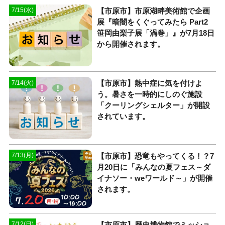
【市原市】市原湖畔美術館で企画
7/15(水)
展『暗闇をくぐってみたら Part2
笹岡由梨子展「渦巻」』が7月18日
から開催されます。
【市原市】熱中症に気を付けよ
7/14(火)
う。暑さを一時的にしのぐ施設
「クーリングシェルター」が開設
されています。
【市原市】恐竜もやってくる！？7
7/13(月)
月20日に「みんなの夏フェス～ダ
イナソー・weワールド～」が開催
されます。
【市原市】歴史博物館でミッショ
7/12(日)