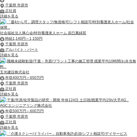
千葉県 市原市
正社員
詳細を見る
「週4から可」調理スタッフ/無資格可/シフト相談可/特別養護老人ホーム/社会
保障...
社会福祉法人琢心会/特別養護老人ホーム 辰巳萬緑苑
時給1,140円～1,150円
千葉県 市原市
アルバイト・パート
詳細を見る
職種未経験歓迎/千葉・市原/プラント工事の施工管理 残業平均10時間/お弁当無
料...
五光建設株式会社
年収400万円～650万円
千葉県 市原市
正社員
詳細を見る
千葉/市原/化学製品の研究・開発 年休124日 土日祝/残業平均15h/大手AG...
AGCエンジニアリング株式会社
年収500万円～600万円
千葉県 市原市
正社員
詳細を見る
「介護タクシー/ドライバー」自動車免許必須/シフト相談可/デイサービス