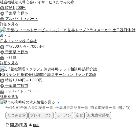
社会福祉法人琢心会/デイサービスたつみの森
時給1,200円
千葉県 市原市
アルバイト・パート
詳細を見る
千葉/フィールドサービスエンジニア 世界トップクラスメーカー 土日祝日休 計
装・...
日本エマソン株式会社
年収500万円～700万円
千葉県 市原市
正社員
詳細を見る
「福祉調理スタッフ」無資格可/シフト相談可/訪問介護
NSリヤンド 株式会社/訪問介護ステーション リヤンド姉崎
時給1,140円～1,300円
千葉県 市原市
アルバイト・パート
詳細を見る
市原市の高時給の求人情報を見る
号外NET全国の最新記事一覧
>
千葉県最新記事一覧
>
市原市記事一覧
>
開店/閉店
>
たつみ食堂
プレオープン
ラーメン
定食
紅丸食堂跡地
開店/閉店
non