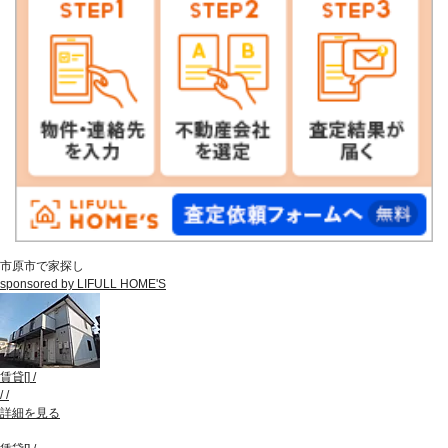
市原市で家探し
sponsored by LIFULL HOME'S
賃貸
[
]
/
/
/
詳細を見る