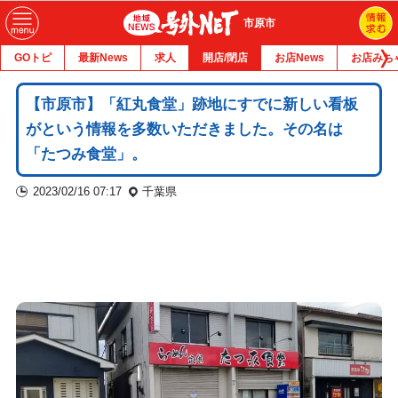
市原市
GOトピ
最新News
求人
開店/閉店
お店News
お店みち
【市原市】「紅丸食堂」跡地にすでに新しい看板
がという情報を多数いただきました。その名は
「たつみ食堂」。
2023/02/16 07:17
千葉県