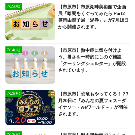
【市原市】市原湖畔美術館で企画
7/15(水)
展『暗闇をくぐってみたら Part2
笹岡由梨子展「渦巻」』が7月18日
から開催されます。
【市原市】熱中症に気を付けよ
7/14(火)
う。暑さを一時的にしのぐ施設
「クーリングシェルター」が開設
されています。
【市原市】恐竜もやってくる！？7
7/13(月)
月20日に「みんなの夏フェス～ダ
イナソー・weワールド～」が開催
されます。
7/12(日)