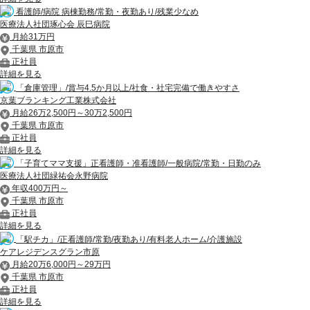
看護師/病院 病棟勤務/常勤・夜勤あり/残業少なめ
医療法人社団琢心会 辰巳病院
月給31万円
千葉県 市原市
正社員
詳細を見る
「倉庫管理」/賞与4.5か月以上/社食・社宅完備で働きやすさ
京葉ブランキング工業株式会社
月給26万2,500円～30万2,500円
千葉県 市原市
正社員
詳細を見る
「子育てママ支援」正看護師・准看護師/一般病院/常勤・日勤のみ
医療法人社団緑祐会永野病院
年収400万円～
千葉県 市原市
正社員
詳細を見る
「駅チカ」/正看護師/常勤/夜勤あり/有料老人ホーム/介護施設
ケアレジデンスグラン市原
月給20万6,000円～29万円
千葉県 市原市
正社員
詳細を見る