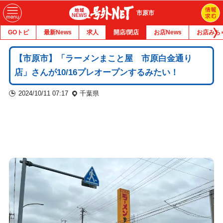
市原市
GOトピ
最新News
求人
開店/閉店
お店News
お店みち
【市原市】「ラーメンまこと屋 市原白金通り
店」さんが10/16プレオープンするみたい！
2024/10/11 07:17
千葉県