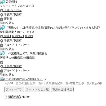
店長候補
グリーンライフネクステ店
月給35万円～
千葉県 市原市
正社員
詳細を見る
「夜勤なし」/准看護師/非常勤/日勤のみ/介護施設/ブランクのある方も歓迎
特別養護老人ホーム やまき
時給1,600円～1,800円
千葉県 市原市
アルバイト・パート
詳細を見る
「作業療法士/OT」病院/日祝休み
医療法人鎗田病院 鎗田病院
千葉県 市原市
アルバイト・パート
詳細を見る
市原市の高時給の求人情報を見る
号外NET全国の最新記事一覧
>
千葉県最新記事一覧
>
市原市記事一覧
>
開店/閉店
>
プレオープン
ラーメンまこと屋
市原白金通り店
開店/閉店
non