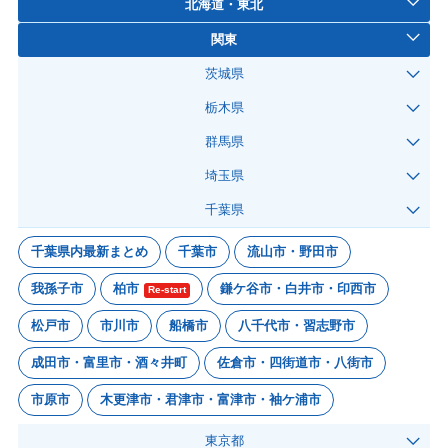
北海道・東北
関東
茨城県
栃木県
群馬県
埼玉県
千葉県
千葉県内最新まとめ
千葉市
流山市・野田市
我孫子市
柏市
鎌ケ谷市・白井市・印西市
Re-start
松戸市
市川市
船橋市
八千代市・習志野市
成田市・富里市・酒々井町
佐倉市・四街道市・八街市
市原市
木更津市・君津市・富津市・袖ケ浦市
東京都