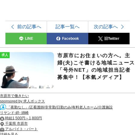
前の記事へ
記事一覧へ
次の記事へ
LINE
Facebook
旧Twitter
市原市にお住まいの方へ。主
求人
婦(夫)こそ書ける地域ニュー
「号外NET」の地域担当記者
募集中！【本氣メディア】
市原市で働きたい
sponsored by 求人ボックス
「夜勤なし」/正看護師/非常勤/日勤のみ/有料老人ホーム/介護施設
リヤンド-絆- 姉崎
時給1,500円～1,800円
千葉県 市原市
アルバイト・パート
詳細を見る