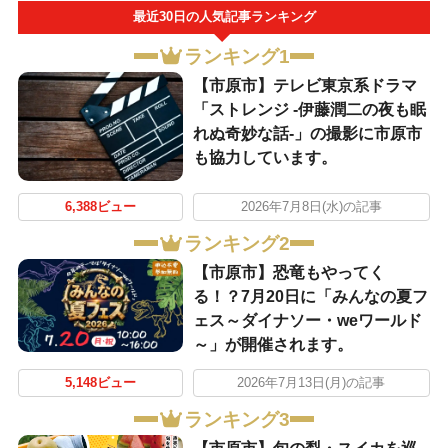
最近30日の人気記事ランキング
ランキング1
【市原市】テレビ東京系ドラマ
「ストレンジ -伊藤潤二の夜も眠
れぬ奇妙な話-」の撮影に市原市
も協力しています。
6,388ビュー
2026年7月8日(水)の記事
ランキング2
【市原市】恐竜もやってく
る！？7月20日に「みんなの夏フ
ェス～ダイナソー・weワールド
～」が開催されます。
5,148ビュー
2026年7月13日(月)の記事
ランキング3