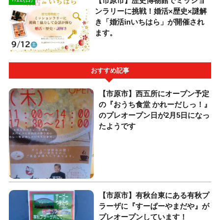
【市原市】歴史博物館でミッショ
ンラリーに挑戦！婚活×歴史×謎解
き「婚活inいちはら」が開催され
ます。
おすすめ記事
【市原市】西五所にオープン予定
の『おうち食堂 かれーだしっ！』
のプレオープン日が2月5日になっ
たようです
【市原市】有秋台東にある有秋プ
ラーザに『すーぱーやまだや』が
プレオープンしています！