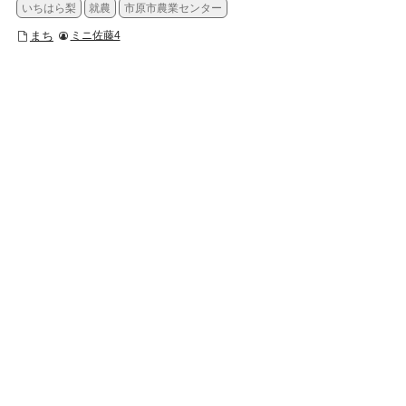
いちはら梨
就農
市原市農業センター
まち
ミニ佐藤4