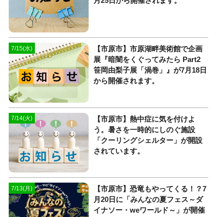
月25日から開催されます。
【市原市】市原湖畔美術館で企画
7/15(水)
展『暗闇をくぐってみたら Part2
笹岡由梨子展「渦巻」』が7月18日
から開催されます。
【市原市】熱中症に気を付けよ
7/14(火)
う。暑さを一時的にしのぐ施設
「クーリングシェルター」が開設
されています。
【市原市】恐竜もやってくる！？7
7/13(月)
月20日に「みんなの夏フェス～ダ
イナソー・weワールド～」が開催