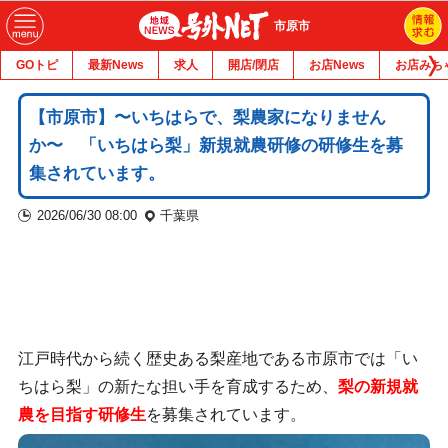
市原市
GOトピ
最新News
求人
開店/閉店
お店News
お店みち
【市原市】〜いちはらで、梨農家になりません
か〜 「いちはら梨」新規就農研修の研修生を募
集されています。
2026/06/30 08:00
千葉県
江戸時代から続く歴史ある梨産地である市原市では「い
ちはら梨」の新たな担い手を育成するため、
梨の新規就
農を目指す研修生
を募集されています。