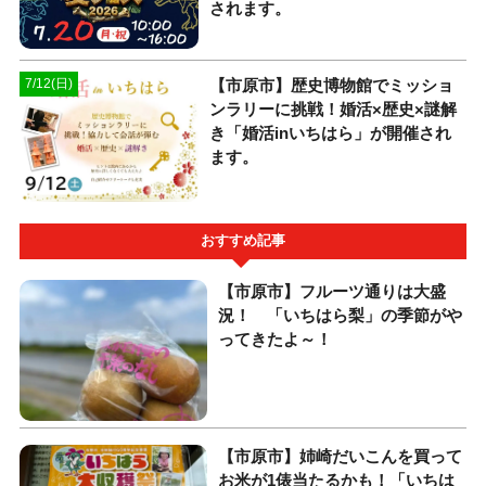
されます。
【市原市】歴史博物館でミッショ
7/12(日)
ンラリーに挑戦！婚活×歴史×謎解
き「婚活inいちはら」が開催され
ます。
おすすめ記事
【市原市】フルーツ通りは大盛
況！ 「いちはら梨」の季節がや
ってきたよ～！
【市原市】姉崎だいこんを買って
お米が1俵当たるかも！「いちは