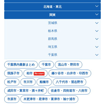
北海道・東北
関東
茨城県
栃木県
群馬県
埼玉県
千葉県
千葉県内最新まとめ
千葉市
流山市・野田市
我孫子市
柏市
鎌ケ谷市・白井市・印西市
Re-start
松戸市
市川市
船橋市
八千代市・習志野市
成田市・富里市・酒々井町
佐倉市・四街道市・八街市
市原市
木更津市・君津市・富津市・袖ケ浦市