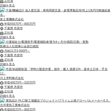
正社員
詳細を見る
千葉/機械設計 油入変圧器・車両用変圧器・超電導製品等/売上1兆円/3期連続過
去...
富士電機株式会社
年収650万円～800万円
千葉県 市原市
正社員
詳細を見る
介護福祉士/看護助手/看護補助者/賞与4ヶ月分/病院/日勤・夜勤
医療法人社団琢心会辰巳病院
月給21万3,000円～
千葉県 市原市
正社員
詳細を見る
市原/未経験歓迎「塗料の製造作業」操作・搬入 残業10h・基本土日休・手当
12...
川上塗料株式会社
年収400万円～520万円
千葉県 市原市
正社員
詳細を見る
電気設計 PLC/新工場建設プロジェクト/プライム上場グローバルメーカー/1,0...
古河電気工業株式会社
年収600万円～800万円