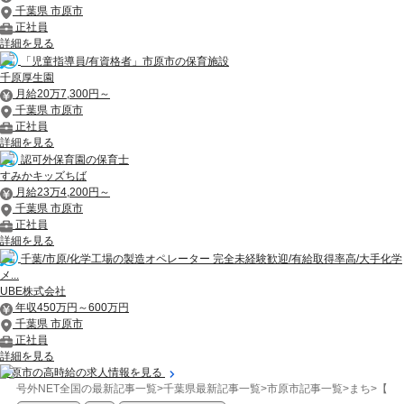
千葉県 市原市
正社員
詳細を見る
「児童指導員/有資格者」市原市の保育施設
千原厚生園
月給20万7,300円～
千葉県 市原市
正社員
詳細を見る
認可外保育園の保育士
すみかキッズちば
月給23万4,200円～
千葉県 市原市
正社員
詳細を見る
千葉/市原/化学工場の製造オペレーター 完全未経験歓迎/有給取得率高/大手化学
メ...
UBE株式会社
年収450万円～600万円
千葉県 市原市
正社員
詳細を見る
市原市の高時給の求人情報を見る
号外NET全国の最新記事一覧
>
千葉県最新記事一覧
>
市原市記事一覧
>
まち
>
【市