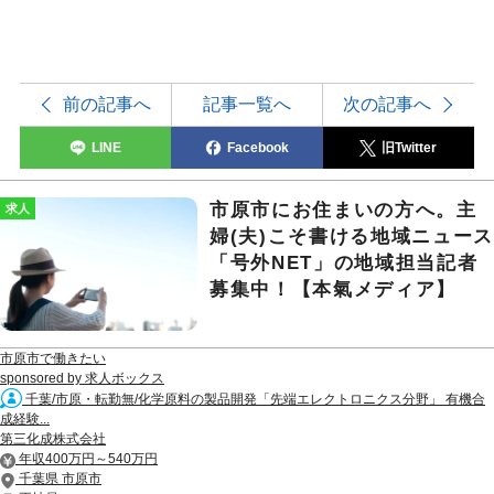
前の記事へ
記事一覧へ
次の記事へ
LINE
Facebook
旧Twitter
市原市にお住まいの方へ。主
求人
婦(夫)こそ書ける地域ニュー
「号外NET」の地域担当記者
募集中！【本氣メディア】
市原市で働きたい
sponsored by 求人ボックス
千葉/市原・転勤無/化学原料の製品開発「先端エレクトロニクス分野」 有機合
成経験...
第三化成株式会社
年収400万円～540万円
千葉県 市原市