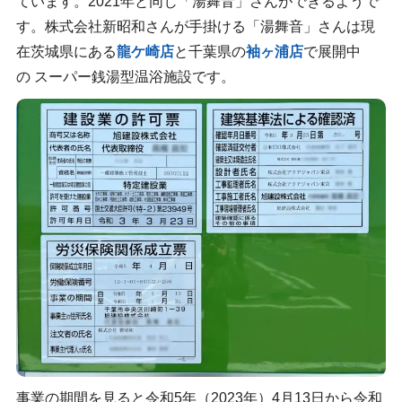
ています。2021年と同じ「湯舞音」さんができるようで
す。株式会社新昭和さんが手掛ける「湯舞音」さんは現
在茨城県にある
龍ケ崎店
と千葉県の
袖ヶ浦店
で展開中
の スーパー銭湯型温浴施設です。
事業の期間を見ると令和5年（2023年）4月13日から令和