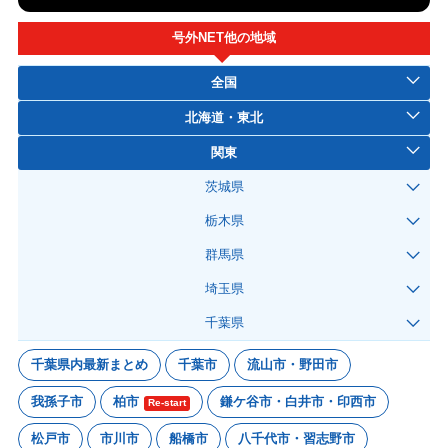
号外NET他の地域
全国
北海道・東北
関東
茨城県
栃木県
群馬県
埼玉県
千葉県
千葉県内最新まとめ
千葉市
流山市・野田市
我孫子市
柏市
鎌ケ谷市・白井市・印西市
Re-start
松戸市
市川市
船橋市
八千代市・習志野市