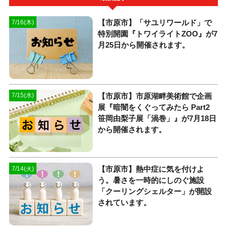
【市原市】「サユリワールド」で
7/16(木)
特別開園『トワイライトZOO』が7
月25日から開催されます。
【市原市】市原湖畔美術館で企画
7/15(水)
展『暗闇をくぐってみたら Part2
笹岡由梨子展「渦巻」』が7月18日
から開催されます。
【市原市】熱中症に気を付けよ
7/14(火)
う。暑さを一時的にしのぐ施設
「クーリングシェルター」が開設
されています。