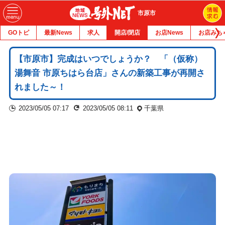
市原市
GOトピ
最新News
求人
開店/閉店
お店News
お店みち
【市原市】完成はいつでしょうか？ 「（仮称）
湯舞音 市原ちはら台店」さんの新築工事が再開さ
れました～！
2023/05/05 07:17
2023/05/05 08:11
千葉県