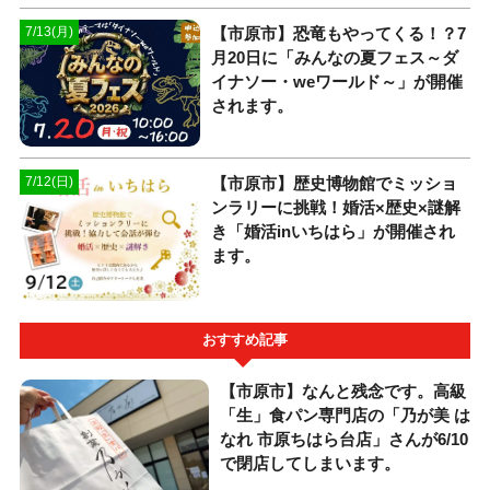
【市原市】恐竜もやってくる！？7
7/13(月)
月20日に「みんなの夏フェス～ダ
イナソー・weワールド～」が開催
されます。
【市原市】歴史博物館でミッショ
7/12(日)
ンラリーに挑戦！婚活×歴史×謎解
き「婚活inいちはら」が開催され
ます。
おすすめ記事
【市原市】なんと残念です。高級
「生」食パン専門店の「乃が美 は
なれ 市原ちはら台店」さんが6/10
で閉店してしまいます。