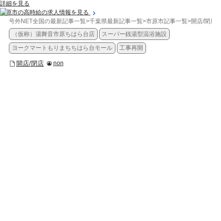
詳細を見る
市原市の高時給の求人情報を見る
号外NET全国の最新記事一覧
>
千葉県最新記事一覧
>
市原市記事一覧
>
開店/閉店
>
（仮称）湯舞音市原ちはら台店
スーパー銭湯型温浴施設
ヨークマートもりまちちはら台モール
工事再開
開店/閉店
non