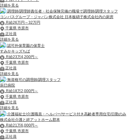
詳細を見る
調理師/調理師責任者・社会保険完備の職場で調理師/調理スタッフ
コンパスグループ・ジャパン株式会社 日本板硝子株式会社内の厨房
月給26万円～32万円
千葉県 市原市
正社員
詳細を見る
認可外保育園の保育士
すみかキッズちば
月給23万4,200円～
千葉県 市原市
正社員
詳細を見る
無資格可の調理師/調理スタッフ
辰巳病院
月給18万2,000円～
千葉県 市原市
正社員
詳細を見る
介護福祉士/介護職員・ヘルパー/サービス付き高齢者専用住宅/日勤のみ
株式会社介護と絆アットホーム郡本
月給21万6,000円～
千葉県 市原市
正社員