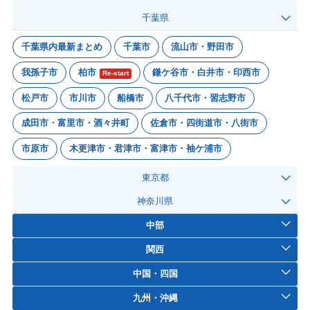
千葉県
千葉県内最新まとめ
千葉市
流山市・野田市
我孫子市
柏市
鎌ケ谷市・白井市・印西市
Re-start
松戸市
市川市
船橋市
八千代市・習志野市
成田市・富里市・酒々井町
佐倉市・四街道市・八街市
市原市
木更津市・君津市・富津市・袖ケ浦市
東京都
神奈川県
中部
関西
中国・四国
九州・沖縄