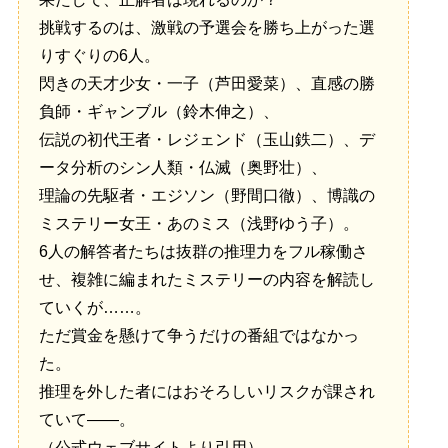
挑戦するのは、激戦の予選会を勝ち上がった選
りすぐりの6人。
閃きの天才少女・一子（芦田愛菜）、直感の勝
負師・ギャンブル（鈴木伸之）、
伝説の初代王者・レジェンド（玉山鉄二）、デ
ータ分析のシン人類・仏滅（奥野壮）、
理論の先駆者・エジソン（野間口徹）、博識の
ミステリー女王・あのミス（浅野ゆう子）。
6人の解答者たちは抜群の推理力をフル稼働さ
せ、複雑に編まれたミステリーの内容を解読し
ていくが……。
ただ賞金を懸けて争うだけの番組ではなかっ
た。
推理を外した者にはおそろしいリスクが課され
ていて――。
（公式ウェブサイトより引用）