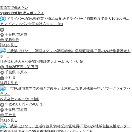
市原市で働きたい
sponsored by 求人ボックス
ドライバー/配達/軽作業・物流系 配送ドライバー 4時間程度で最大10 200円...
アマゾンジャパン合同会社 Amazon flex
千葉県 市原市
業務委託
詳細を見る
「残業ほぼなし」調理スタッフ/調理師免許必須/正職員/日勤のみ/特別養護老人
ホー...
社会福祉法人三和会/特別養護老人ホーム あじさい苑
月給26万円～31万円
千葉県 市原市
正社員
詳細を見る
「市原/建設業界での働き方改革」土木施工管理 月残業平均8h/ワークライフバ
ラン...
株式会社マルコウ中村組
年収456万円～750万円
千葉県 市原市
正社員
詳細を見る
「残業ほぼなし」生活相談員/資格必須/正職員/日勤のみ/地域包括支援センター
医療法人社団琢心会/市原市地域包括支援センター・たつみ