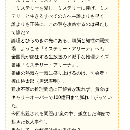
「ミステリーを愛し、ミステリーに捧げ、ミス
テリーと生きるすべての方へ―誰よりも早く、
誰よりも正確に、この謎を攻略するのは果たし
て誰だ？
論理とひらめきの先にある、頭脳と知性の闘技
場―ようこそ『ミステリー・アリーナ』へ!!」
全国民が熱狂する生放送のド派手な推理クイズ
番組『ミステリー・アリーナ』。
番組の熱気を一気に盛り上げるのは、司会者・
樺山桃太郎（唐沢寿明）。
難攻不落の推理問題に正解者が現れず、賞金は
キャリーオーバーで100億円まで膨れ上がってい
た。
今回出題される問題は“嵐の中、孤立した洋館で
起きた殺人事件”。
果たして、正解者は現れるのか？