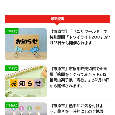
最新記事
【市原市】「サユリワールド」で
7/16(木)
特別開園『トワイライトZOO』が7
月25日から開催されます。
【市原市】市原湖畔美術館で企画
7/15(水)
展『暗闇をくぐってみたら Part2
笹岡由梨子展「渦巻」』が7月18日
から開催されます。
【市原市】熱中症に気を付けよ
7/14(火)
う。暑さを一時的にしのぐ施設