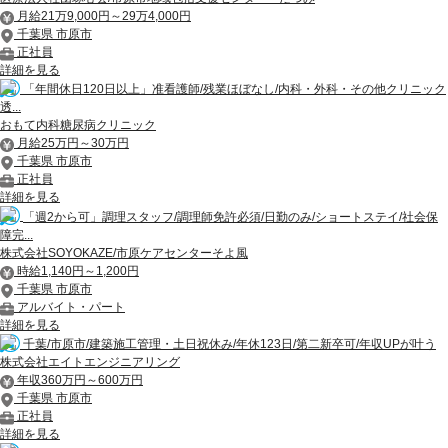
月給21万9,000円～29万4,000円
千葉県 市原市
正社員
詳細を見る
「年間休日120日以上」准看護師/残業ほぼなし/内科・外科・その他クリニック
透...
おもて内科糖尿病クリニック
月給25万円～30万円
千葉県 市原市
正社員
詳細を見る
「週2から可」調理スタッフ/調理師免許必須/日勤のみ/ショートステイ/社会保
障完...
株式会社SOYOKAZE/市原ケアセンターそよ風
時給1,140円～1,200円
千葉県 市原市
アルバイト・パート
詳細を見る
千葉/市原市/建築施工管理・土日祝休み/年休123日/第二新卒可/年収UPが叶う
株式会社エイトエンジニアリング
年収360万円～600万円
千葉県 市原市
正社員
詳細を見る