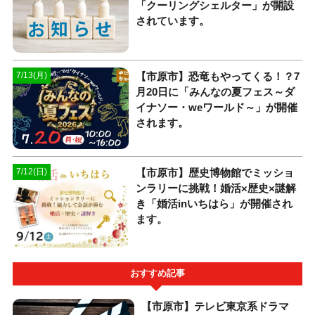
「クーリングシェルター」が開設
されています。
【市原市】恐竜もやってくる！？7
7/13(月)
月20日に「みんなの夏フェス～ダ
イナソー・weワールド～」が開催
されます。
【市原市】歴史博物館でミッショ
7/12(日)
ンラリーに挑戦！婚活×歴史×謎解
き「婚活inいちはら」が開催され
ます。
おすすめ記事
【市原市】テレビ東京系ドラマ