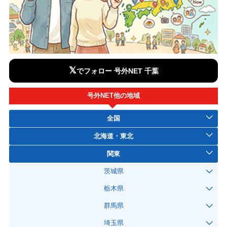
𝕏
でフォロー 号外NET 千葉
号外NET他の地域
全国
北海道・東北
関東
茨城県
栃木県
群馬県
埼玉県