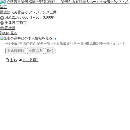
介護職員/介護福祉士/残業ほぼなし/介護付き有料老人ホームの介護士/シフト相
談可
医療法人芙蓉会/ケアレジデンス五井
月給21万8,000円～30万3,000円
千葉県 市原市
正社員
詳細を見る
市原市の高時給の求人情報を見る
号外NET全国の最新記事一覧
>
千葉県最新記事一覧
>
市原市記事一覧
>
まち
>
【市
上総鶴舞駅
撮影協力
松竹
まち
ミニ佐藤4