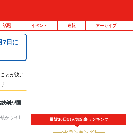
話題
イベント
速報
アーカイブ
月7日に
ることが決ま
ます。
銘鉄剣が国
号墳から出土
最近30日の人気記事ランキング
ランキング1