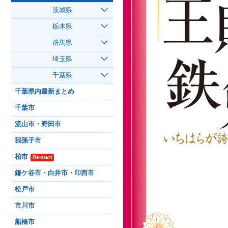
茨城県
栃木県
群馬県
埼玉県
千葉県
千葉県内最新まとめ
千葉市
流山市・野田市
我孫子市
柏市
Re-start
鎌ケ谷市・白井市・印西市
松戸市
市川市
船橋市