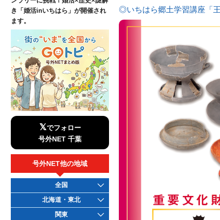
ンラリーに挑戦！婚活×歴史×謎解
◎いちはら郷土学習講座「
き「婚活inいちはら」が開催され
ます。
𝕏
でフォロー
号外NET 千葉
号外NET他の地域
全国
北海道・東北
関東