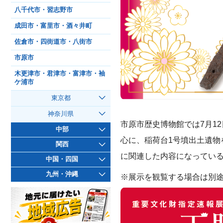
八千代市・習志野市
成田市・富里市・酒々井町
佐倉市・四街道市・八街市
市原市
木更津市・君津市・富津市・袖
ケ浦市
東京都
神奈川県
市原市歴史博物館では7月1
中部
心に、稲荷台1号墳出土遺
関西
に関連した内容になってい
中国・四国
九州・沖縄
※展示を観覧する場合は別