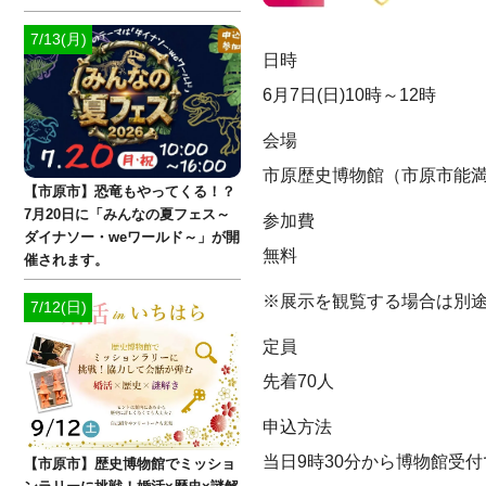
7/13(月)
日時
6月7日(日)10時～12時
会場
市原歴史博物館（市原市能満1
【市原市】恐竜もやってくる！？
7月20日に「みんなの夏フェス～
参加費
ダイナソー・weワールド～」が開
無料
催されます。
※展示を観覧する場合は別
7/12(日)
定員
先着70人
申込方法
当日9時30分から博物館受
【市原市】歴史博物館でミッショ