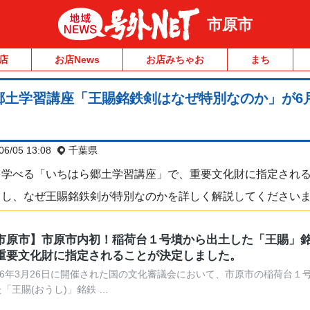
市原市
店
お店News
お店みちゃお
まち
郷土学習講座「王賜銘鉄剣はなぜ特別なのか」が6
06/05 13:08
千葉県
を学べる「いちはら郷土学習講座」で、重要文化財に指定され
りし、なぜ王賜銘鉄剣が特別なのかを詳しく解説してください
市原市】市原市内初！稲荷台１号墳から出土した「王賜」
重要文化財に指定されることが決定しました。
026年3月26日に開催された国の文化審議会において、市原市の稲荷台１
「王賜(おうし)」銘鉄 …