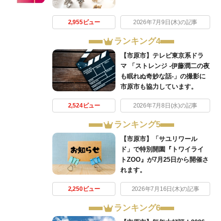
2,955ビュー
2026年7月9日(木)の記事
ランキング4
【市原市】テレビ東京系ドラ
マ 「ストレンジ -伊藤潤二の夜
も眠れぬ奇妙な話-」の撮影に
市原市も協力しています。
2,524ビュー
2026年7月8日(水)の記事
ランキング5
【市原市】「サユリワール
ド」で特別開園『トワイライ
トZOO』が7月25日から開催さ
れます。
2,250ビュー
2026年7月16日(木)の記事
ランキング6