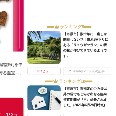
ランキング9
【市原市】数十年に一度しか
開花しない花！市原SA下りに
ある「リュウゼツラン」の蕾
の枝が伸びてきているようで
す。
賜銘鉄剣を中
807ビュー
2026年6月23日(火)の記事
誇る至宝―」
ランキング10
【市原市】市指定のごみ袋以
外の袋でもごみが出せる臨時
措置期間が『再』延長されま
した。(2026年6月28日時点)