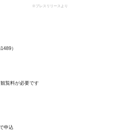
※プレスリリースより
489）
途観覧料が必要です
付で申込