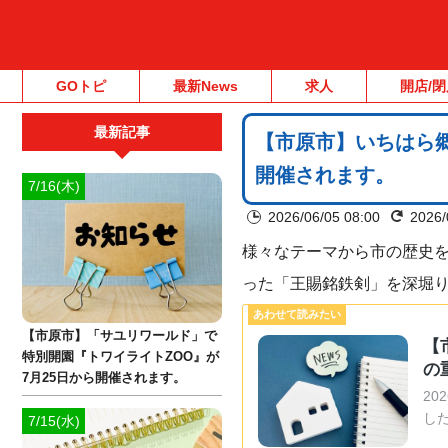
GOトピ
最新News
求人
開店/閉
最新記事
【市原市】いちはら
開催されます。
7/16(木)
2026/06/05 08:00
2026/
様々なテーマから市の歴史
った「王賜銘鉄剣」を深堀
【市原市】「サユリワールド」で
【
特別開園『トワイライトZOO』が
の
7月25日から開催されます。
2
した
7/15(水)