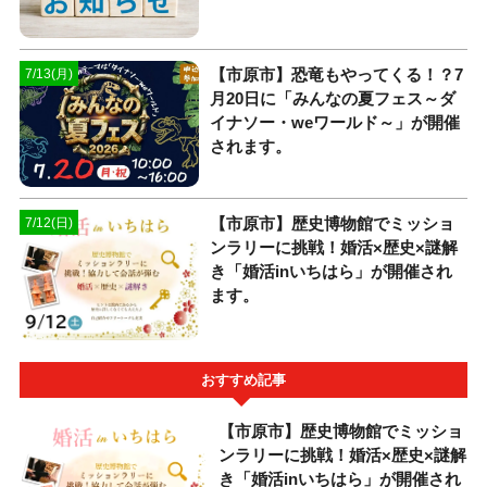
【市原市】恐竜もやってくる！？7
7/13(月)
月20日に「みんなの夏フェス～ダ
イナソー・weワールド～」が開催
されます。
【市原市】歴史博物館でミッショ
7/12(日)
ンラリーに挑戦！婚活×歴史×謎解
き「婚活inいちはら」が開催され
ます。
おすすめ記事
【市原市】歴史博物館でミッショ
ンラリーに挑戦！婚活×歴史×謎解
き「婚活inいちはら」が開催され