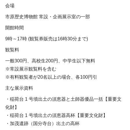
会場
市原歴史博物館 常設・企画展示室の一部
開館時間
9時～17時 (観覧券販売は16時30分まで)
観覧料
一般300円、高校生200円、中学生以下無料
※常設展示観覧料を含む
※有料観覧者が20名以上の場合、各100円引
主な展示資料
・稲荷台 1 号墳出土の須恵器と土師器優品一括【重要文
化財】
・稲荷台 1 号墳出土の須恵器高杯【重要文化財】
・加茂遺跡（国分寺台）出土の高杯