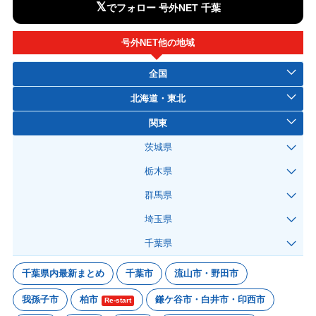
𝕏
でフォロー 号外NET 千葉
号外NET他の地域
全国
北海道・東北
関東
茨城県
栃木県
群馬県
埼玉県
千葉県
千葉県内最新まとめ
千葉市
流山市・野田市
我孫子市
柏市
鎌ケ谷市・白井市・印西市
Re-start