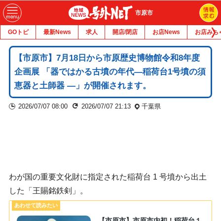
市原市
GOトピ
最新News
求人
開店/閉店
お店News
お店みち
【市原市】7月18日から市原歴史博物館令和8年度
企画展 「器ではかる古墳の年代―稲荷台1号墳の須
恵器と土師器 ―」が開催されます。
2026/07/07 08:00
2026/07/07 21:13
千葉県
わが国の重要文化財に指定された稲荷台 1 号墳から出土
した「王賜銘鉄剣」。
【市原市】市原市内初！稲荷台１