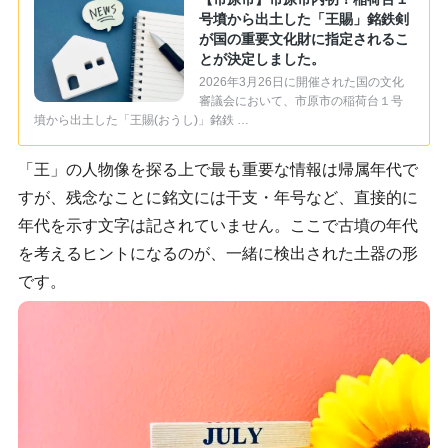
号墳から出土した「王賜」銘鉄剣
が国の重要文化財に指定されるこ
とが決定しました。
2026年3月26日に開催された国の文化
審議会において、市原市の稲荷台１号
墳から出土した「王賜(おうし)」銘鉄 …
「王」の人物像を探る上で最も重要な情報は帰属年代で
すが、残念なことに銘文には干支・年号など、直接的に
年代を示す文字は記されていません。ここで古墳の年代
を考えるヒントになるのが、一緒に検出された土器の形
です。