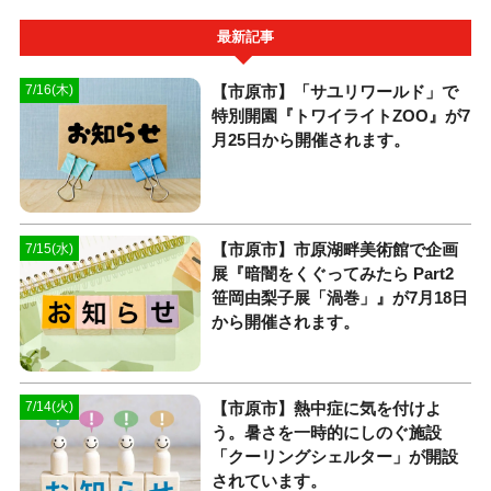
最新記事
【市原市】「サユリワールド」で
7/16(木)
特別開園『トワイライトZOO』が7
月25日から開催されます。
【市原市】市原湖畔美術館で企画
7/15(水)
展『暗闇をくぐってみたら Part2
笹岡由梨子展「渦巻」』が7月18日
から開催されます。
【市原市】熱中症に気を付けよ
7/14(火)
う。暑さを一時的にしのぐ施設
「クーリングシェルター」が開設
されています。