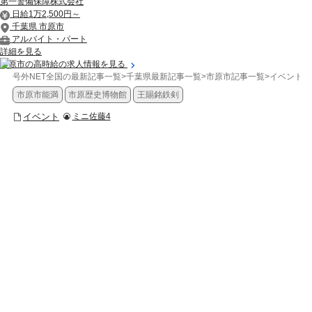
第一警備保障株式会社
日給1万2,500円～
千葉県 市原市
アルバイト・パート
詳細を見る
市原市の高時給の求人情報を見る
号外NET全国の最新記事一覧
>
千葉県最新記事一覧
>
市原市記事一覧
>
イベント
>
市原市能満
市原歴史博物館
王賜銘鉄剣
イベント
ミニ佐藤4