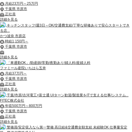
月給23万円～25万円
千葉県 市原市
正社員
詳細を見る
キッチンスタッフ/週3日～OK/交通費支給/丁寧な研修ありで安心スタートでき
る店...
かつ波奈 市原店
時給1,150円～
千葉県 市原市
詳細を見る
「車通勤OK」/助産師/常勤/夜勤あり/婦人科/産婦人科
ファミール産院いちはら五井
月給37万円～
千葉県 市原市
正社員
詳細を見る
千葉/市原/古河電工×富士通 UIターン歓迎/製造業をITで支える仕事/システム...
FITEC株式会社
年収500万円～800万円
千葉県 市原市
正社員
詳細を見る
警備員/安定収入なら第一警備 高日給&交通費全額支給 未経験OK 仕事量安定