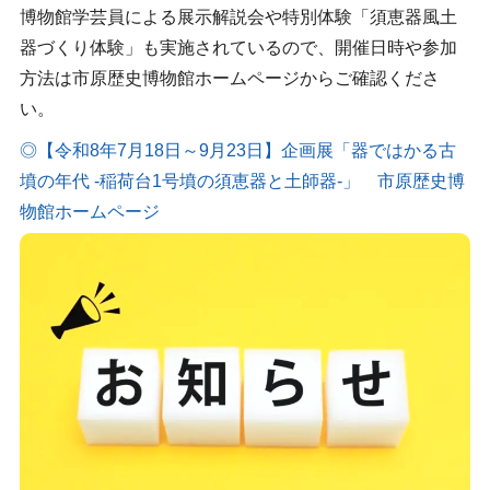
博物館学芸員による展示解説会や特別体験「須恵器風土
器づくり体験」も実施されているので、開催日時や参加
方法は市原歴史博物館ホームページからご確認くださ
い。
◎【令和8年7月18日～9月23日】企画展「器ではかる古
墳の年代 -稲荷台1号墳の須恵器と土師器-」 市原歴史博
物館ホームページ