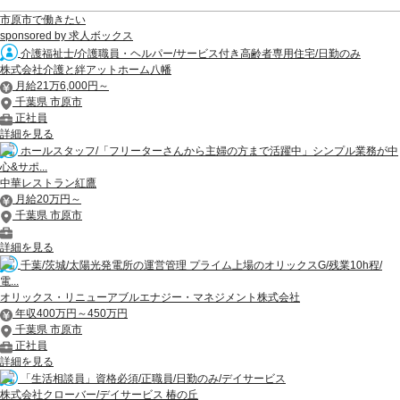
市原市で働きたい
sponsored by 求人ボックス
介護福祉士/介護職員・ヘルパー/サービス付き高齢者専用住宅/日勤のみ
株式会社介護と絆アットホーム八幡
月給21万6,000円～
千葉県 市原市
正社員
詳細を見る
ホールスタッフ/「フリーターさんから主婦の方まで活躍中」シンプル業務が中
心&サポ...
中華レストラン紅鷹
月給20万円～
千葉県 市原市
詳細を見る
千葉/茨城/太陽光発電所の運営管理 プライム上場のオリックスG/残業10h程/
電...
オリックス・リニューアブルエナジー・マネジメント株式会社
年収400万円～450万円
千葉県 市原市
正社員
詳細を見る
「生活相談員」資格必須/正職員/日勤のみ/デイサービス
株式会社クローバー/デイサービス 椿の丘