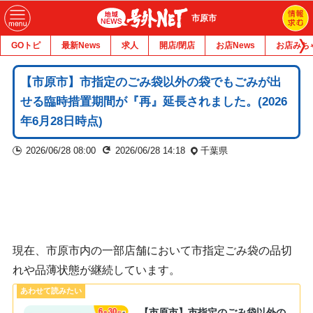
市原市
GOトピ
最新News
求人
開店/閉店
お店News
お店みち
【市原市】市指定のごみ袋以外の袋でもごみが出
せる臨時措置期間が『再』延長されました。(2026
年6月28日時点)
2026/06/28 08:00
2026/06/28 14:18
千葉県
現在、市原市内の一部店舗において市指定ごみ袋の品切
れや品薄状態が継続しています。
【市原市】市指定のごみ袋以外の