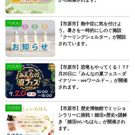
【市原市】熱中症に気を付けよ
7/14(火)
う。暑さを一時的にしのぐ施設
「クーリングシェルター」が開設
されています。
【市原市】恐竜もやってくる！？7
7/13(月)
月20日に「みんなの夏フェス～ダ
イナソー・weワールド～」が開催
されます。
【市原市】歴史博物館でミッショ
7/12(日)
ンラリーに挑戦！婚活×歴史×謎解
き「婚活inいちはら」が開催され
ます。