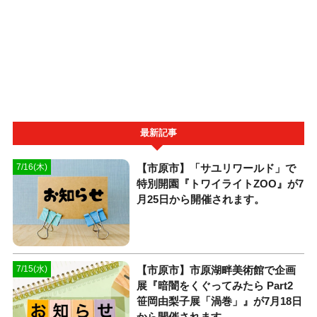
最新記事
【市原市】「サユリワールド」で
7/16(木)
特別開園『トワイライトZOO』が7
月25日から開催されます。
【市原市】市原湖畔美術館で企画
7/15(水)
展『暗闇をくぐってみたら Part2
笹岡由梨子展「渦巻」』が7月18日
から開催されます。