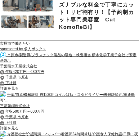
ズナブルな料金で丁寧にカッ
ト！リピ割有り！【予約制カ
ット専門美容室 Cut
KomoReBi】
市原市で働きたい
sponsored by 求人ボックス
市原市/製造職/プラスチック製品の製造・検査担当 積水化学工業子会社で安定
基盤/...
千葉積水工業株式会社
年収420万円～630万円
千葉県 市原市
正社員
詳細を見る
千葉/市原/機械設計 自動車用コイルばね・スタビライザー/未経験歓迎/車通勤
可/...
三菱製鋼株式会社
年収500万円～600万円
千葉県 市原市
正社員
詳細を見る
介護福祉士/介護職員・ヘルパー/看護師24時間常駐/介護老人保健施設/日勤・夜