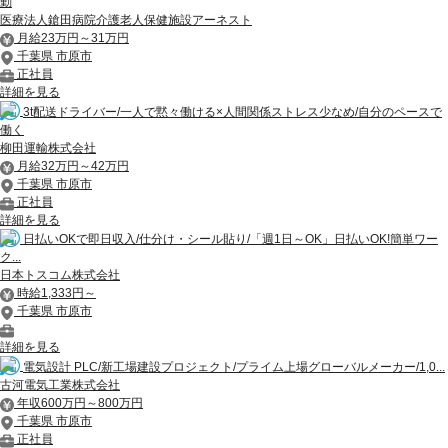
勤
医療法人鎗田病院介護老人保健施設アーネスト
月給23万円～31万円
千葉県 市原市
正社員
詳細を見る
3t配送ドライバー/一人で黙々働ける×人間関係ストレス少なめ/自分のペースで
働く
柳田運輸株式会社
月給32万円～42万円
千葉県 市原市
正社員
詳細を見る
日払いOKで即日収入/仕分け・シール貼り/「週1日～OK」日払いOK!簡単ワー
ク...
日本トスコム株式会社
時給1,333円～
千葉県 市原市
詳細を見る
電気設計 PLC/新工場建設プロジェクト/プライム上場グローバルメーカー/1,0...
古河電気工業株式会社
年収600万円～800万円
千葉県 市原市
正社員