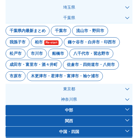
埼玉県
千葉県
千葉県内最新まとめ
千葉市
流山市・野田市
我孫子市
柏市
鎌ケ谷市・白井市・印西市
Re-start
松戸市
市川市
船橋市
八千代市・習志野市
成田市・富里市・酒々井町
佐倉市・四街道市・八街市
市原市
木更津市・君津市・富津市・袖ケ浦市
東京都
神奈川県
中部
関西
中国・四国