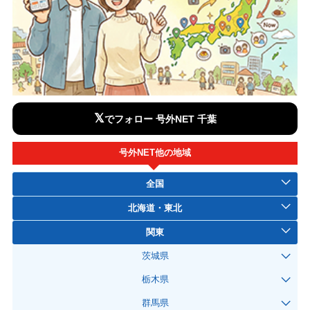
𝕏
でフォロー 号外NET 千葉
号外NET他の地域
全国
北海道・東北
関東
茨城県
栃木県
群馬県