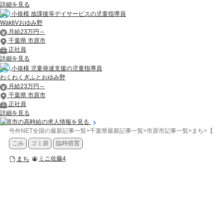
詳細を見る
小規模 放課後等デイサービスの児童指導員
WaktiVおゆみ野
月給23万円～
千葉県 市原市
正社員
詳細を見る
小規模 児童発達支援の児童指導員
わくわくぎふとおゆみ野
月給23万円～
千葉県 市原市
正社員
詳細を見る
市原市の高時給の求人情報を見る
号外NET全国の最新記事一覧
>
千葉県最新記事一覧
>
市原市記事一覧
>
まち
>
【市
ごみ
ゴミ袋
臨時措置
まち
ミニ佐藤4