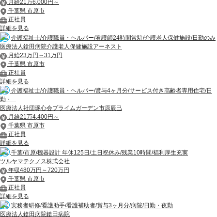
月給21万6,000円～
千葉県 市原市
正社員
詳細を見る
介護福祉士/介護職員・ヘルパー/看護師24時間常駐/介護老人保健施設/日勤のみ
医療法人鎗田病院介護老人保健施設アーネスト
月給23万円～31万円
千葉県 市原市
正社員
詳細を見る
介護福祉士/介護職員・ヘルパー/賞与4ヶ月分/サービス付き高齢者専用住宅/日
勤・...
医療法人社団琢心会プライムガーデン市原辰巳
月給21万4,400円～
千葉県 市原市
正社員
詳細を見る
千葉/市原/機器設計 年休125日/土日祝休み/残業10時間/福利厚生充実
ツルヤマテクノス株式会社
年収480万円～720万円
千葉県 市原市
正社員
詳細を見る
実務者研修/看護助手/看護補助者/賞与3ヶ月分/病院/日勤・夜勤
医療法人鎗田病院鎗田病院