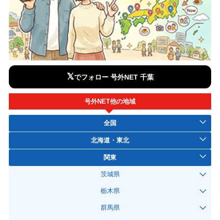
𝕏
でフォロー 号外NET 千葉
号外NET他の地域
全国
北海道・東北
関東
茨城県
栃木県
群馬県