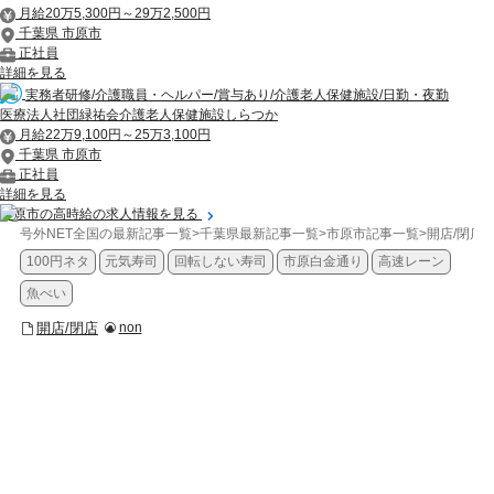
月給20万5,300円～29万2,500円
千葉県 市原市
正社員
詳細を見る
実務者研修/介護職員・ヘルパー/賞与あり/介護老人保健施設/日勤・夜勤
医療法人社団緑祐会介護老人保健施設しらつか
月給22万9,100円～25万3,100円
千葉県 市原市
正社員
詳細を見る
市原市の高時給の求人情報を見る
号外NET全国の最新記事一覧
>
千葉県最新記事一覧
>
市原市記事一覧
>
開店/閉店
>
100円ネタ
元気寿司
回転しない寿司
市原白金通り
高速レーン
魚べい
開店/閉店
non