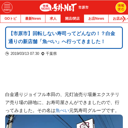
市原市
GOトピ
最新News
求人
開店/閉店
お店News
お店みち
【市原市】回転しない寿司ってどんなの！？白金
通りの新店舗「魚べい」へ行ってきました！
2019/03/13 07:30
千葉県
白金通りジョイフル本田の、元灯油売り場兼エクステリ
ア売り場の跡地に、お寿司屋さんができましたので、行
ってみました。その名は
魚べい
元気寿司グループです。