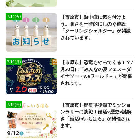
【市原市】熱中症に気を付けよ
7/14(火)
う。暑さを一時的にしのぐ施設
「クーリングシェルター」が開設
されています。
【市原市】恐竜もやってくる！？7
7/13(月)
月20日に「みんなの夏フェス～ダ
イナソー・weワールド～」が開催
されます。
【市原市】歴史博物館でミッショ
7/12(日)
ンラリーに挑戦！婚活×歴史×謎解
き「婚活inいちはら」が開催され
ます。