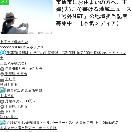
市原市にお住まいの方へ。主
求人
婦(夫)こそ書ける地域ニュー
「号外NET」の地域担当記者
募集中！【本氣メディア】
市原市で働きたい
sponsored by 求人ボックス
千葉/製造経験 化学品の生産管理・労務管理 創業100年超/国内シェアトップ
土...
三島光産株式会社
年収469万円～541万円
千葉県 市原市
正社員
詳細を見る
保育施設の児童指導員
市津学園
月給20万7,300円～
千葉県 市原市
正社員
詳細を見る
介護福祉士/介護職員・ヘルパー/サービス付き高齢者専用住宅/日勤のみ
株式会社介護と絆アットホーム八幡