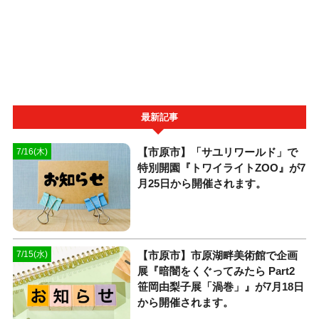
最新記事
【市原市】「サユリワールド」で
7/16(木)
特別開園『トワイライトZOO』が7
月25日から開催されます。
【市原市】市原湖畔美術館で企画
7/15(水)
展『暗闇をくぐってみたら Part2
笹岡由梨子展「渦巻」』が7月18日
から開催されます。