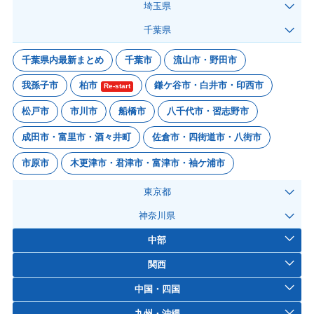
埼玉県
千葉県
千葉県内最新まとめ
千葉市
流山市・野田市
我孫子市
柏市
鎌ケ谷市・白井市・印西市
Re-start
松戸市
市川市
船橋市
八千代市・習志野市
成田市・富里市・酒々井町
佐倉市・四街道市・八街市
市原市
木更津市・君津市・富津市・袖ケ浦市
東京都
神奈川県
中部
関西
中国・四国
九州・沖縄